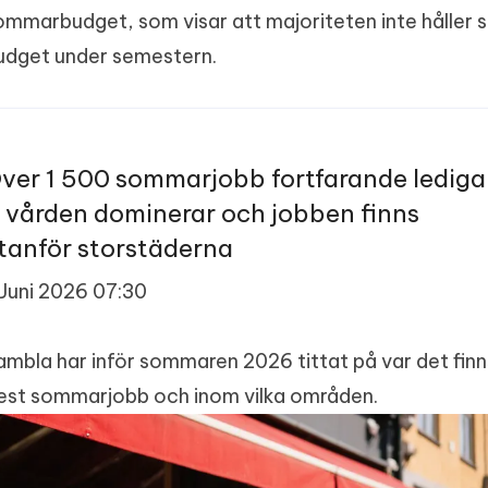
ommarbudget, som visar att majoriteten inte håller s
udget under semestern.
ver ​1 500​ sommarjobb fortfarande lediga
 vården dominerar och jobben finns
tanför storstäderna
 Juni 2026 07:30
ambla har inför sommaren 2026 tittat på var det finn
lest sommarjobb och inom vilka områden.