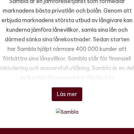
Sambla är en jämförelsetjänst som förmedlar
marknadens bästa privatlån och bolån. Genom att
erbjuda marknadens största utbud av långivare kan
kunderna jämföra lånevillkor, samla sina lån och
därmed sänka sina lånekostnader. Sedan starten
har Sambla hjälpt närmare 400 000 kunder att
förbättra sina lånevillkor. Sambla står för finansiell
inkludering och ansvarsfull utlåning. Sambla är en del
av Sambla Group som har tillstånd av
Finansinspektionen att bedriva
Läs mer
konsumentkreditförmedling och
försäkringsförmedling.