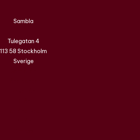
Sambla
Tulegatan 4
113 58 Stockholm
Sverige
Samla lån
Låna pengar
Privatlån
Billån
Fler lånetyper
Bolån
Om oss