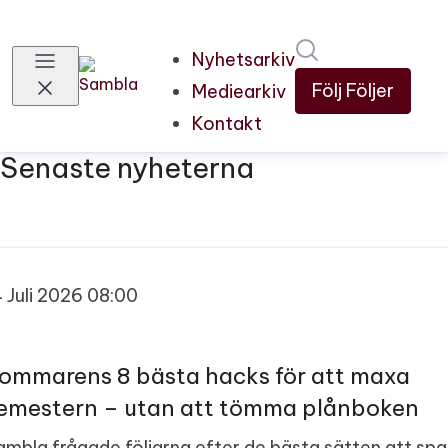
Sök i nyhetsru
Nyhetsarkiv
Följ
Följer
Mediearkiv
Kontakt
Senaste nyheterna
4 Juli 2026 08:00
ommarens 8 bästa hacks för att maxa
emestern – utan att tömma plånboken
ambla frågade följarna efter de bästa sätten att spa