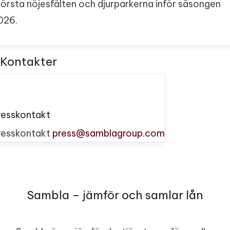
törsta nöjesfälten och djurparkerna inför säsongen
026.
Kontakter
resskontakt
resskontakt
press@samblagroup.com
Sambla – jämför och samlar lån