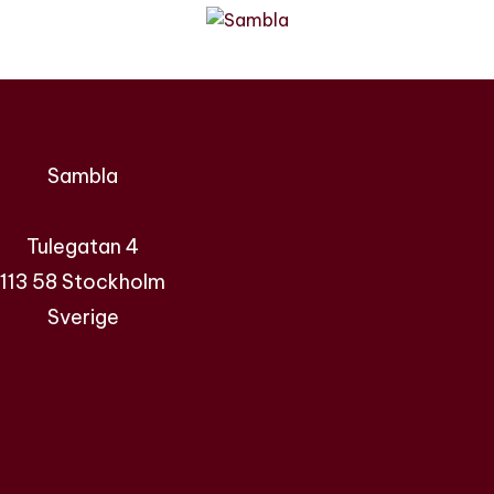
Sambla
Tulegatan 4
113 58 Stockholm
Sverige
Samla lån
Låna pengar
Privatlån
Billån
Fler lånetyper