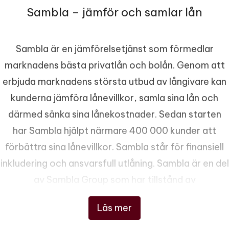
Sambla – jämför och samlar lån
Sambla är en jämförelsetjänst som förmedlar
marknadens bästa privatlån och bolån. Genom att
erbjuda marknadens största utbud av långivare kan
kunderna jämföra lånevillkor, samla sina lån och
därmed sänka sina lånekostnader. Sedan starten
har Sambla hjälpt närmare 400 000 kunder att
förbättra sina lånevillkor. Sambla står för finansiell
inkludering och ansvarsfull utlåning. Sambla är en del
av Sambla Group som har tillstånd av
Finansinspektionen att bedriva
Läs mer
konsumentkreditförmedling och
försäkringsförmedling.