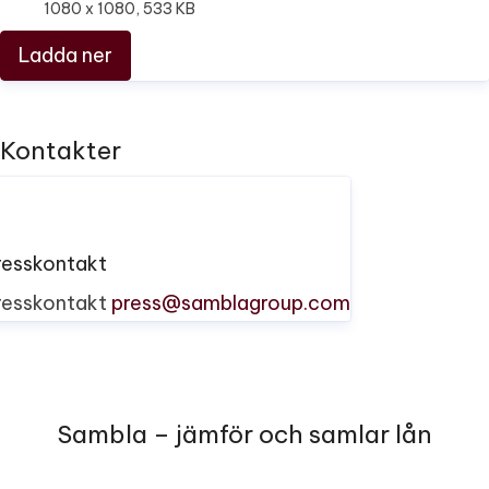
1080 x 1080, 533 KB
Ladda ner
Kontakter
resskontakt
resskontakt
press@samblagroup.com
Sambla – jämför och samlar lån