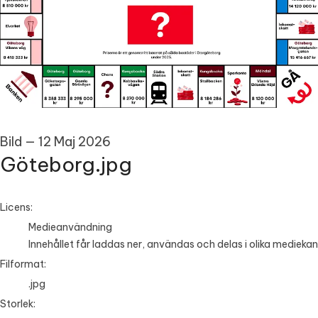
Bild
—
12 Maj 2026
Göteborg.jpg
go to media item
Licens:
Medieanvändning
Innehållet får laddas ner, användas och delas i olika mediekan
Filformat:
.jpg
Storlek: