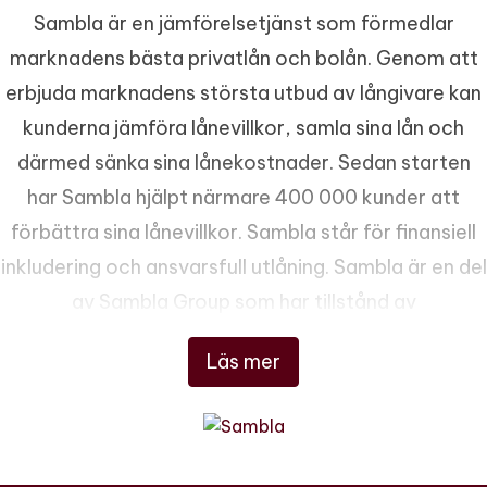
Sambla är en jämförelsetjänst som förmedlar
marknadens bästa privatlån och bolån. Genom att
erbjuda marknadens största utbud av långivare kan
kunderna jämföra lånevillkor, samla sina lån och
därmed sänka sina lånekostnader. Sedan starten
har Sambla hjälpt närmare 400 000 kunder att
förbättra sina lånevillkor. Sambla står för finansiell
inkludering och ansvarsfull utlåning. Sambla är en del
av Sambla Group som har tillstånd av
Finansinspektionen att bedriva
Läs mer
konsumentkreditförmedling och
försäkringsförmedling.