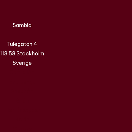
Sambla
Tulegatan 4
113 58 Stockholm
Sverige
Samla lån
Låna pengar
Privatlån
Billån
Fler lånetyper
Bolån
Om oss