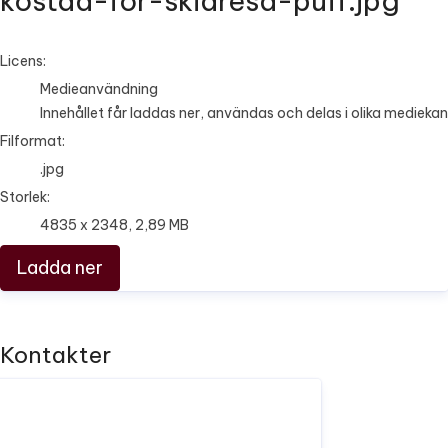
kostad-for-skidresa-puff.jpg
go to media item
Licens:
Medieanvändning
Innehållet får laddas ner, användas och delas i olika mediekan
Filformat:
.jpg
Storlek:
4835 x 2348, 2,89 MB
Ladda ner
Kontakter