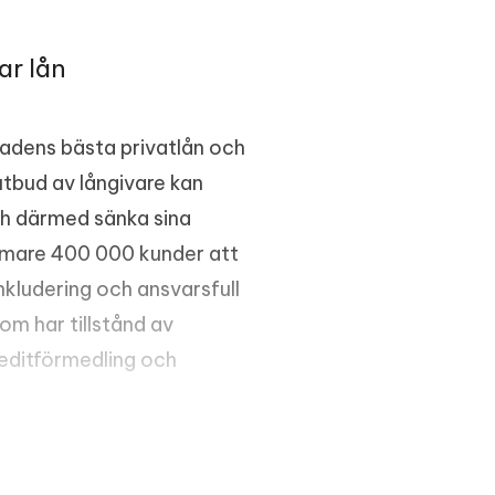
ar lån
adens bästa privatlån och
tbud av långivare kan
och därmed sänka sina
ärmare 400 000 kunder att
 inkludering och ansvarsfull
om har tillstånd av
editförmedling och