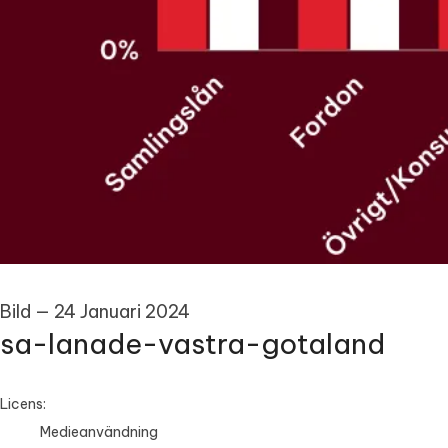
Bild
—
24 Januari 2024
sa-lanade-vastra-gotaland
go to media item
Licens:
Medieanvändning