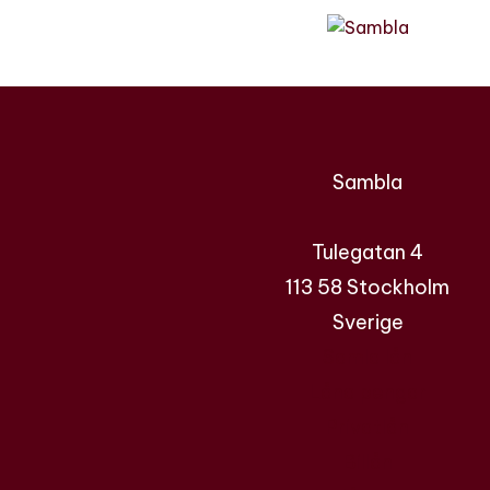
Sambla
Tulegatan 4
113 58 Stockholm
Sverige
Samla lån
Låna pengar
Privatlån
Billån