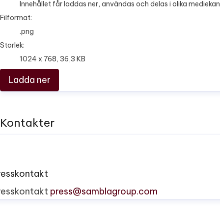
Innehållet får laddas ner, användas och delas i olika mediekan
Filformat:
.png
Storlek:
1024 x 768, 36,3 KB
Ladda ner
Kontakter
resskontakt
resskontakt
press@samblagroup.com