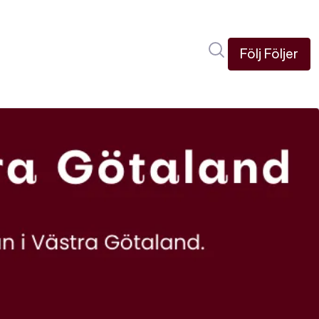
Sök i nyhetsru
Följ
Följer