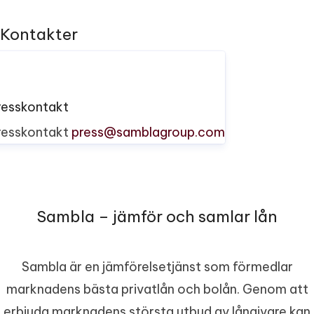
Kontakter
resskontakt
resskontakt
press@samblagroup.com
Sambla – jämför och samlar lån
Sambla är en jämförelsetjänst som förmedlar
marknadens bästa privatlån och bolån. Genom att
erbjuda marknadens största utbud av långivare kan