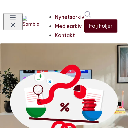
Sök i nyhetsru
Nyhetsarkiv
Följ
Följer
Mediearkiv
Kontakt