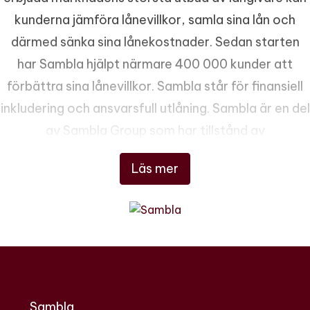
kunderna jämföra lånevillkor, samla sina lån och
därmed sänka sina lånekostnader. Sedan starten
har Sambla hjälpt närmare 400 000 kunder att
förbättra sina lånevillkor. Sambla står för finansiell
inkludering och ansvarsfull utlåning. Sambla är en del
av Sambla Group som har tillstånd av
Finansinspektionen att bedriva
Läs mer
konsumentkreditförmedling och
försäkringsförmedling.
Sambla