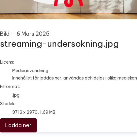
Bild
—
6 Mars 2025
streaming-undersokning.jpg
go to media item
Licens:
Medieanvändning
Innehållet får laddas ner, användas och delas i olika mediekan
Filformat:
.jpg
Storlek:
3713 x 2970, 1,69 MB
Ladda ner