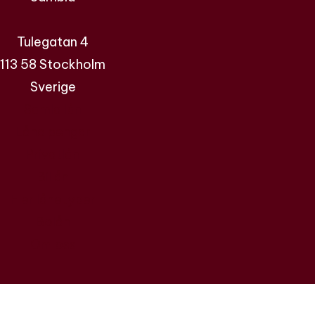
Tulegatan 4
113 58 Stockholm
Sverige
Samla lån
Låna pengar
Privatlån
Billån
Fler lånetyper
Bolån
Om oss