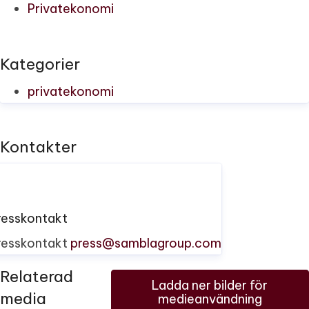
Privatekonomi
Kategorier
privatekonomi
Kontakter
resskontakt
resskontakt
press@samblagroup.com
Relaterad
Ladda ner bilder för
media
medieanvändning