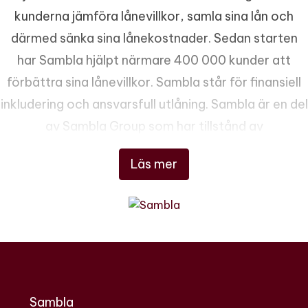
kunderna jämföra lånevillkor, samla sina lån och
därmed sänka sina lånekostnader. Sedan starten
har Sambla hjälpt närmare 400 000 kunder att
förbättra sina lånevillkor. Sambla står för finansiell
inkludering och ansvarsfull utlåning. Sambla är en del
av Sambla Group som har tillstånd av
Finansinspektionen att bedriva
Läs mer
konsumentkreditförmedling och
försäkringsförmedling.
Sambla