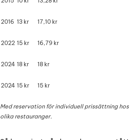
2015
10 kr
13,28 kr
2016
13 kr
17,10 kr
2022
15 kr
16,79 kr
2024
18 kr
18 kr
2024
15 kr
15 kr
Med reservation för individuell prissättning hos
olika restauranger.