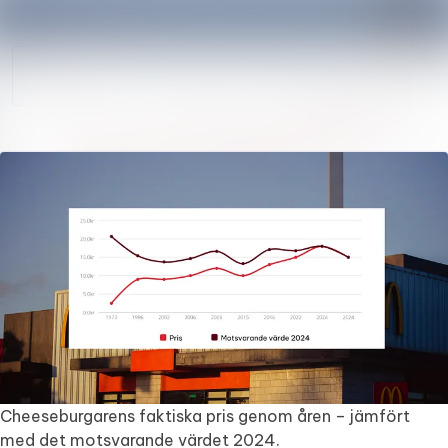
Sök i nyhetsru
Nyhetsarkiv
Följ
Följer
Mediearkiv
Kontakt
Cheeseburgarens faktiska pris genom åren – jämfört
med det motsvarande värdet 2024.