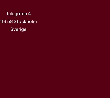
Tulegatan 4
113 58 Stockholm
Sverige
Samla lån
Låna pengar
Privatlån
Billån
Fler lånetyper
Bolån
Om oss