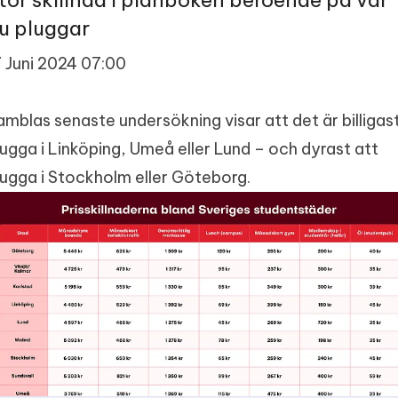
tor skillnad i plånboken beroende på var
u pluggar
7 Juni 2024 07:00
amblas senaste undersökning visar att det är billigas
lugga i Linköping, Umeå eller Lund – och dyrast att
lugga i Stockholm eller Göteborg.