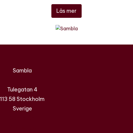
Finansinspektionen att bedriva
Läs mer
konsumentkreditförmedling och
försäkringsförmedling.
Sambla
Tulegatan 4
113 58 Stockholm
Sverige
Samla lån
Låna pengar