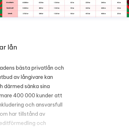
ar lån
adens bästa privatlån och
tbud av långivare kan
och därmed sänka sina
ärmare 400 000 kunder att
 inkludering och ansvarsfull
om har tillstånd av
editförmedling och