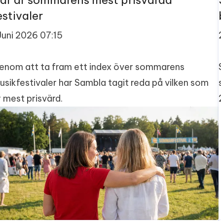
är är sommarens mest prisvärda
estivaler
 Juni 2026 07:15
enom att ta fram ett index över sommarens
usikfestivaler har Sambla tagit reda på vilken som
r mest prisvärd.