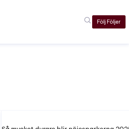
Sök i nyhetsru
Följ
Följer