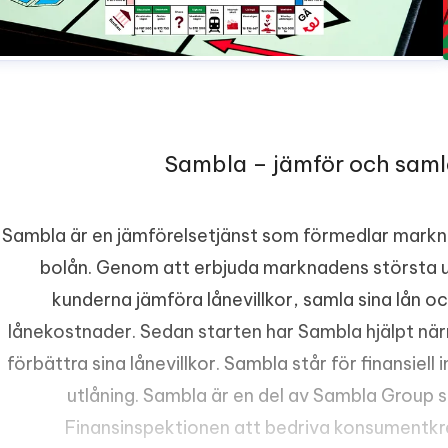
Sambla – jämför och saml
Sambla är en jämförelsetjänst som förmedlar markn
bolån. Genom att erbjuda marknadens största u
kunderna jämföra lånevillkor, samla sina lån 
lånekostnader. Sedan starten har Sambla hjälpt n
förbättra sina lånevillkor. Sambla står för finansiell
utlåning. Sambla är en del av Sambla Group s
Finansinspektionen att bedriva konsumentkr