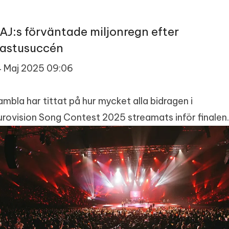
AJ:s förväntade miljonregn efter
astusuccén
4 Maj 2025 09:06
ambla har tittat på hur mycket alla bidragen i
urovision Song Contest 2025 streamats inför finalen.