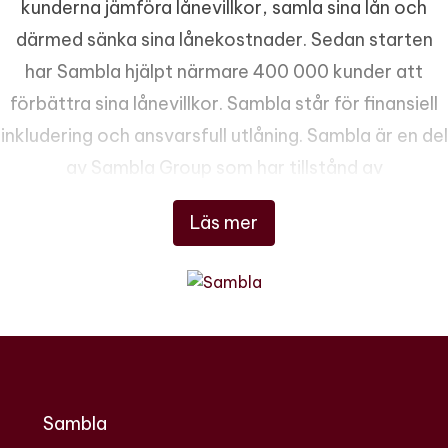
kunderna jämföra lånevillkor, samla sina lån och
därmed sänka sina lånekostnader. Sedan starten
har Sambla hjälpt närmare 400 000 kunder att
förbättra sina lånevillkor. Sambla står för finansiell
inkludering och ansvarsfull utlåning. Sambla är en del
av Sambla Group som har tillstånd av
Finansinspektionen att bedriva
Läs mer
konsumentkreditförmedling och
försäkringsförmedling.
Sambla