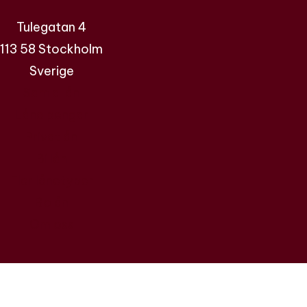
Tulegatan 4
113 58 Stockholm
Sverige
Samla lån
Låna pengar
Privatlån
Billån
Fler lånetyper
Bolån
Om oss