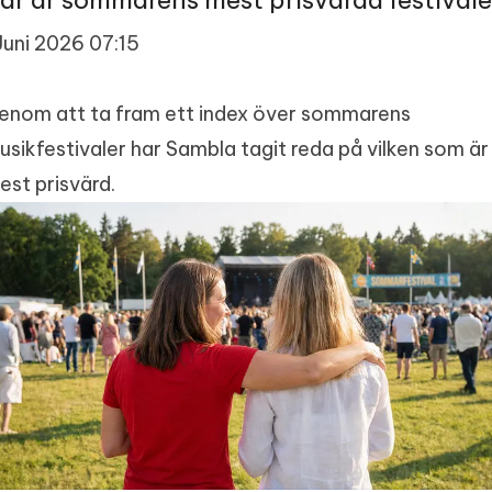
är är sommarens mest prisvärda festivale
 Juni 2026 07:15
enom att ta fram ett index över sommarens
usikfestivaler har Sambla tagit reda på vilken som är
est prisvärd.