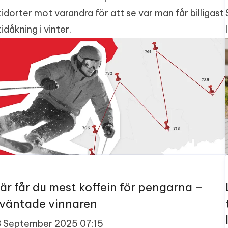
kidorter mot varandra för att se var man får billigast
idåkning i vinter.
är får du mest koffein för pengarna –
väntade vinnaren
8 September 2025 07:15