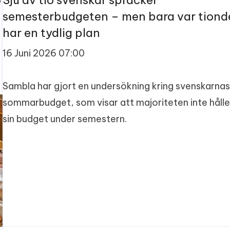
6
Sju av tio svenskar spräcker
semesterbudgeten – men bara var tiond
har en tydlig plan
16 Juni 2026 07:00
Sambla har gjort en undersökning kring svenskarna
sommarbudget, som visar att majoriteten inte hålle
sin budget under semestern.