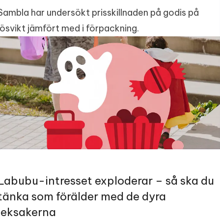
Sambla har undersökt prisskillnaden på godis på
lösvikt jämfört med i förpackning.
Labubu-intresset exploderar – så ska du
tänka som förälder med de dyra
leksakerna