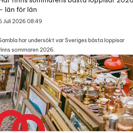
Här finns sommarens bästa loppisar 202
– län för län
6 Juli 2026 08:49
Sambla har undersökt var Sveriges bästa loppisar
finns sommaren 2026.