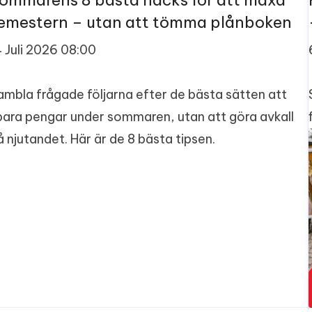
ommarens 8 bästa hacks för att maxa
emestern – utan att tömma plånboken
4 Juli 2026 08:00
ambla frågade följarna efter de bästa sätten att
para pengar under sommaren, utan att göra avkall
å njutandet. Här är de 8 bästa tipsen.