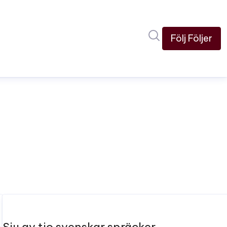
Sök i nyhetsru
Följ
Följer